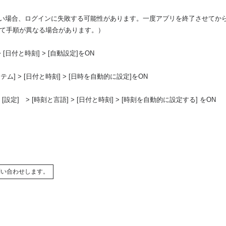
ない場合、ログインに失敗する可能性があります。一度アプリを終了させてか
って手順が異なる場合があります。）
> [日付と時刻] > [自動設定]をON
システム] > [日付と時刻] > [日時を自動的に設定]をON
> [設定] > [時刻と言語] > [日付と時刻] > [時刻を自動的に設定する] をON