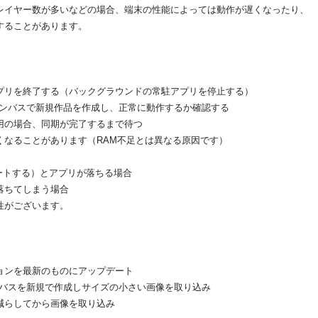
レイヤー数が多いなどの場合、端末の性能によっては動作が遅くなったり、
することがあります。
プリを終了する（バックグラウンドの常駐アプリを停止する）
ャンバスで新規作品を作成し、正常に動作するか確認する
用の場合、同期が完了するまで待つ
くなることがあります（RAM不足とは異なる原因です）
ートする）とアプリが落ちる場合
落ちてしまう場合
性がございます。
ョンを最新のものにアップデート
ンバスを新規で作成しサイズの小さい画像を取り込み
減らしてから画像を取り込み