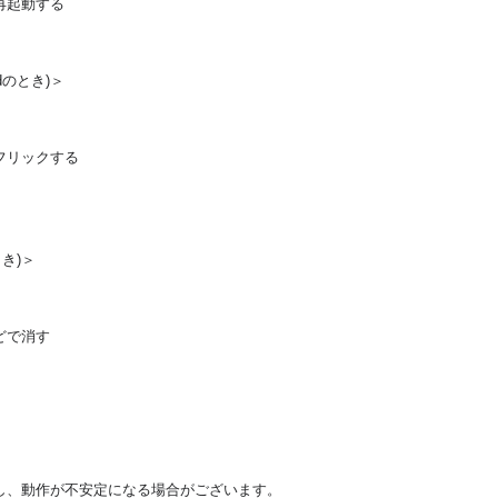
再起動する
adのとき)＞
上へフリックする
とき)＞
などで消す
し、動作が不安定になる場合がございます。