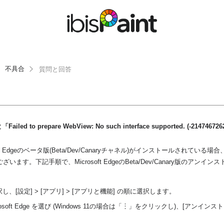
不具合
質問と回答
ed to prepare WebView: No such interface supported. (-2147
ft Edgeのベータ版(Beta/Dev/Canaryチャネル)がインストールされてい
ます。下記手順で、Microsoft EdgeのBeta/Dev/Canary版のアン
し、[設定] > [アプリ] > [アプリと機能] の順に選択します。
osoft Edge を選び (Windows 11の場合は「︙」をクリックし)、[アンイ