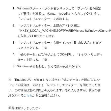
Windowsスタートボタンを右クリックして「ファイル名を指定
して実行」を選択し、名前に「regedit」と入力してOKを押し、
「レジストリエディター」を起動する。
「レジストリエディター」上部のアドレス欄に
「HKEY_LOCAL_MACHINE\SOFTWARE\Microsoft\Windows\CurrentVer
を入力してEnterキーを押す。
「レジストリエディター」右側ペインの「EnableLUA」をダブ
ルクリックする。（※）
「値のデータ」に"1"を入力してOKを押し、「レジストリエディ
ター」を閉じる。（※）
Windowsを再起動し、改めて購入手続きを行う。
※ 「EnableLUA」が存在しない場合や「値のデータ」が既に"1"にな
っている場合は、そのまま「レジストリエディター」を閉じてくださ
い。この場合は別の原因が考えられます。恐れ入りますが、状況の詳
細を添えて
こちら
からご連絡ください。
問題は解決しましたか？