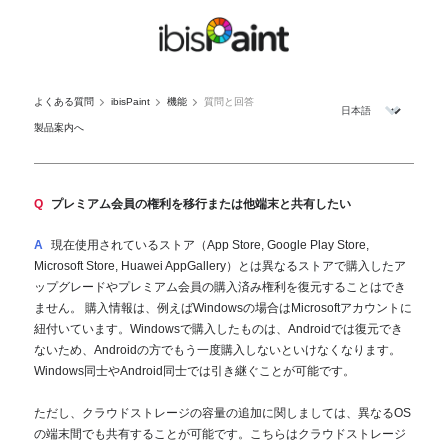
よくある質問
ibisPaint
機能
質問と回答
製品案内へ
Q
プレミアム会員の権利を移行または他端末と共有したい
A
現在使用されているストア（App Store, Google Play Store,
Microsoft Store, Huawei AppGallery）とは異なるストアで購入したア
ップグレードやプレミアム会員の購入済み権利を復元することはでき
ません。 購入情報は、例えばWindowsの場合はMicrosoftアカウントに
紐付いています。Windowsで購入したものは、Androidでは復元でき
ないため、Androidの方でもう一度購入しないといけなくなります。
Windows同士やAndroid同士では引き継ぐことが可能です。
ただし、クラウドストレージの容量の追加に関しましては、異なるOS
の端末間でも共有することが可能です。こちらはクラウドストレージ