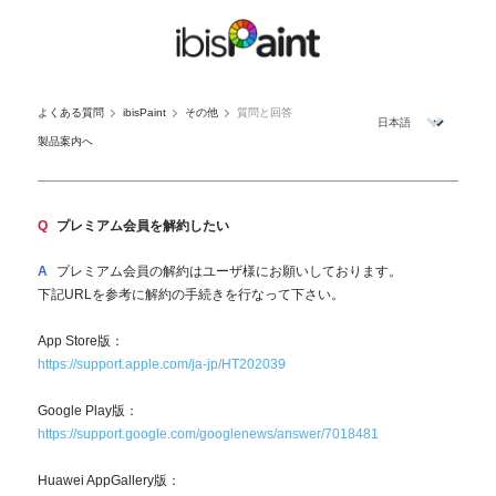
よくある質問
ibisPaint
その他
質問と回答
製品案内へ
Q
プレミアム会員を解約したい
A
プレミアム会員の解約はユーザ様にお願いしております。
下記URLを参考に解約の手続きを行なって下さい。
App Store版：
https://support.apple.com/ja-jp/HT202039
Google Play版：
https://support.google.com/googlenews/answer/7018481
Huawei AppGallery版：