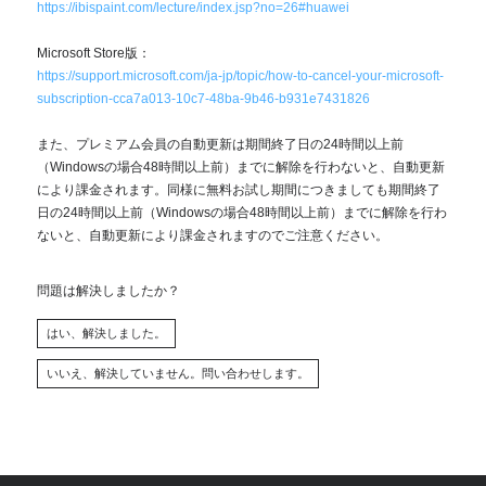
https://ibispaint.com/lecture/index.jsp?no=26#huawei
Microsoft Store版：
https://support.microsoft.com/ja-jp/topic/how-to-cancel-your-microsoft-
subscription-cca7a013-10c7-48ba-9b46-b931e7431826
また、プレミアム会員の自動更新は期間終了日の24時間以上前
（Windowsの場合48時間以上前）までに解除を行わないと、自動更新
により課金されます。同様に無料お試し期間につきましても期間終了
日の24時間以上前（Windowsの場合48時間以上前）までに解除を行わ
ないと、自動更新により課金されますのでご注意ください。
問題は解決しましたか？