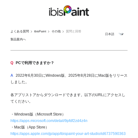
よくある質問
ibisPaint
その他
質問と回答
製品案内へ
Q
PCで利用できますか？
A
2022年6月30日にWindows版、2025年8月28日にMac版をリリース
しました。
各アプリストアからダウンロードできます。以下のURLにアクセスし
てください。
・Windows版（Microsoft Store）
https://apps.microsoft.com/detail/9pfdf2zd4z4n
・Mac版（App Store）
https://apps.apple.com/jp/app/ibispaint-your-art-studio/id6737590363